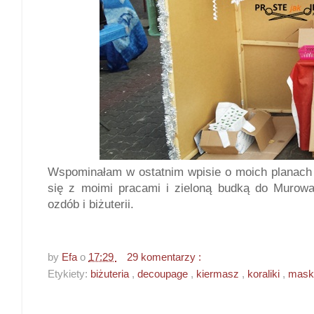
Wspominałam w ostatnim wpisie o moich planach 
się z moimi pracami i zieloną budką do Murowa
ozdób i biżuterii.
by
Efa
o
17:29
29 komentarzy :
Etykiety:
biżuteria
,
decoupage
,
kiermasz
,
koraliki
,
mask