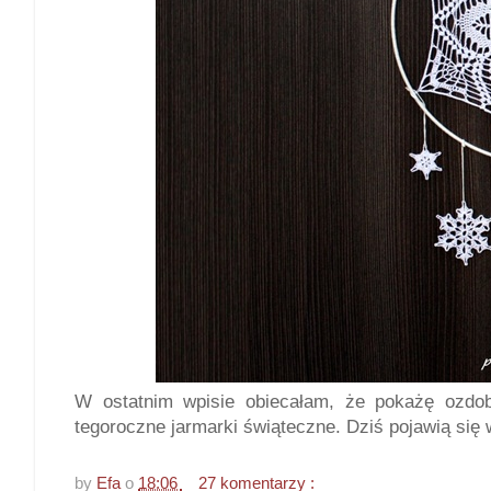
W ostatnim wpisie obiecałam, że pokażę ozdo
tegoroczne jarmarki świąteczne. Dziś pojawią się
by
Efa
o
18:06
27 komentarzy :