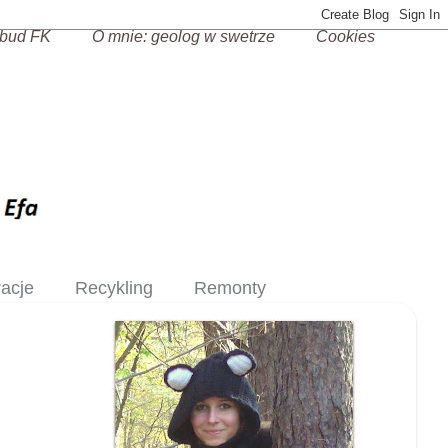
bud FK
O mnie: geolog w swetrze
Cookies
racje
Recykling
Remonty