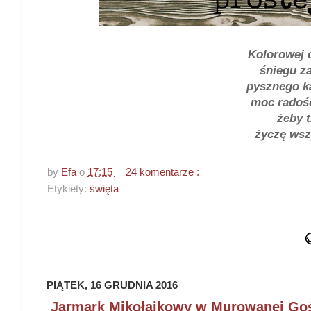
Kolorowej c
śniegu z
pysznego ka
moc radośc
żeby t
życzę wsz
by
Efa
o
17:15
24 komentarze :
Etykiety:
święta
PIĄTEK, 16 GRUDNIA 2016
Jarmark Mikołajkowy w Murowanej Goś