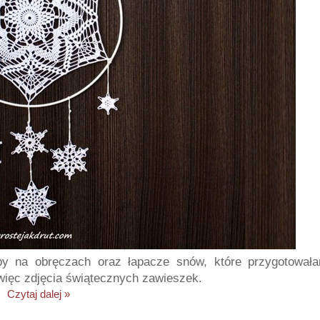
by na obręczach oraz łapacze snów, które przygotował
 więc zdjęcia świątecznych zawieszek.
Czytaj dalej »