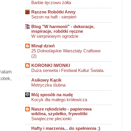
Barbie tęczowo żółta
Ręczne Robótki Anny
Sezon na haft - sierpień
Blog "W harmonii" - dekoracje,
inspiracje, robótki ręczne
W sierpniowym ogrodzie
Minął dzień
25 Dolnośląskie Warsztaty Craftowe
(2)
KORONKI IWONKI
Duża serweta i Festiwal Kultur Świata.
rałam
otek,
Asikowy Kącik
Metryczka ślubna
Mój sposób na nudę
Kocyk dla małego królewicza
Nasze rękodzieło - papierowa
wiklina, szydełko, frywolitki
Swiąteczne plecionki
Hafty i marzenia... do spełnienia ;)