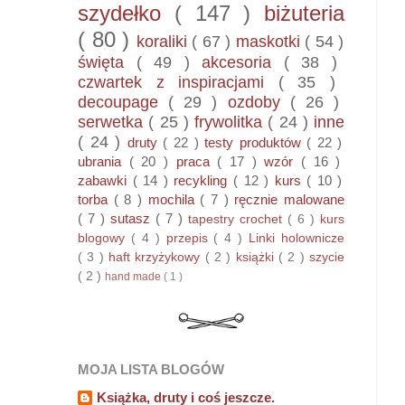
szydełko
( 147 )
biżuteria
( 80 )
koraliki
( 67 )
maskotki
( 54 )
święta
( 49 )
akcesoria
( 38 )
czwartek z inspiracjami
( 35 )
decoupage
( 29 )
ozdoby
( 26 )
serwetka
( 25 )
frywolitka
( 24 )
inne
( 24 )
druty
( 22 )
testy produktów
( 22 )
ubrania
( 20 )
praca
( 17 )
wzór
( 16 )
zabawki
( 14 )
recykling
( 12 )
kurs
( 10 )
torba
( 8 )
mochila
( 7 )
ręcznie malowane
( 7 )
sutasz
( 7 )
tapestry crochet
( 6 )
kurs
blogowy
( 4 )
przepis
( 4 )
Linki holownicze
( 3 )
haft krzyżykowy
( 2 )
książki
( 2 )
szycie
( 2 )
hand made
( 1 )
MOJA LISTA BLOGÓW
Książka, druty i coś jeszcze.