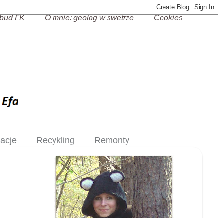
bud FK
O mnie: geolog w swetrze
Cookies
racje
Recykling
Remonty