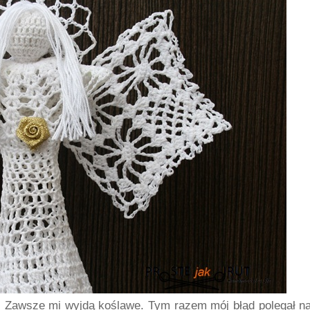
. Zawsze mi wyjdą koślawe. Tym razem mój błąd polegał na