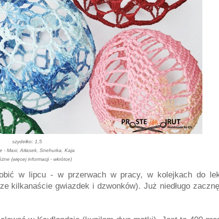
szydełko: 1,5
ne - Maxi, Atłasek, Snehurka, Kaja
óżne (więcej informacji - wkrótce)
bić w lipcu - w przerwach w pracy, w kolejkach do lek
zcze kilkanaście gwiazdek i dzwonków). Już niedługo zacz