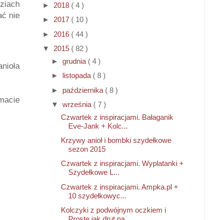
ziach
►
2018
( 4 )
ać nie
►
2017
( 10 )
►
2016
( 44 )
▼
2015
( 82 )
►
grudnia
( 4 )
nioła
►
listopada
( 8 )
►
października
( 8 )
macie
▼
września
( 7 )
Czwartek z inspiracjami. Bałaganik
Eve-Jank + Kolc...
Krzywy anioł i bombki szydełkowe
sezon 2015
Czwartek z inspiracjami. Wyplatanki +
Szydełkowe L...
Czwartek z inspiracjami. Ampka.pl +
10 szydełkowyc...
Kolczyki z podwójnym oczkiem i
Proste jak drut na ...