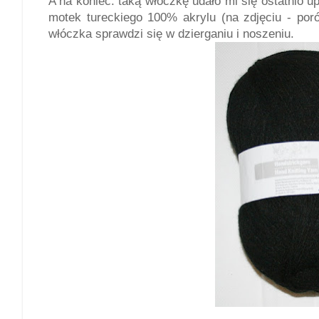
A na koniec: taką włóczkę udało mi się ostatnio 
motek tureckiego 100% akrylu (na zdjęciu - po
włóczka sprawdzi się w dzierganiu i noszeniu.