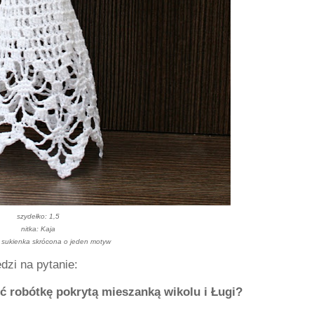
szydełko: 1,5
nitka: Kaja
 sukienka skrócona o jeden motyw
dzi na pytanie:
 robótkę pokrytą mieszanką wikolu i Ługi?