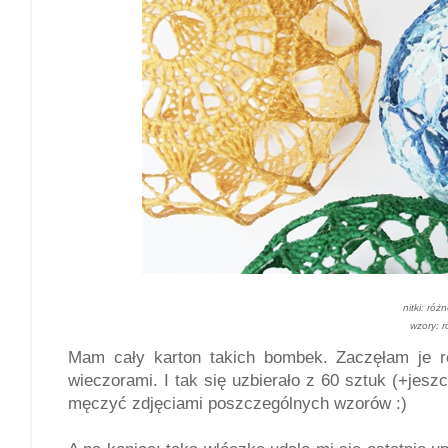
nitki: róż
wzory: r
Mam cały karton takich bombek. Zaczęłam je ro
wieczorami. I tak się uzbierało z 60 sztuk (+jes
męczyć zdjęciami poszczególnych wzorów :)