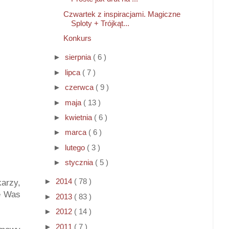
Czwartek z inspiracjami. Magiczne
Sploty + Trójkąt...
Konkurs
►
sierpnia
( 6 )
►
lipca
( 7 )
►
czerwca
( 9 )
►
maja
( 13 )
►
kwietnia
( 6 )
►
marca
( 6 )
►
lutego
( 3 )
►
stycznia
( 5 )
►
2014
( 78 )
arzy,
nę Was
►
2013
( 83 )
►
2012
( 14 )
►
2011
( 7 )