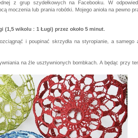
jednej z grup szydełkowych na Facebooku. W odpowied
ą moczenia lub prania robótki. Mojego anioła na pewno pr
 (1,5 wikolu : 1 Ługi) przez około 5 minut.
ozciągnąć i poupinać skrzydła na styropianie, a samego a
ywniania na źle usztywnionych bombkach. A będąc przy te