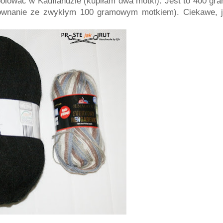
upolować w Kauflandzie (kupiłam dwa motki). Jest to 400 g
równanie ze zwykłym 100 gramowym motkiem). Ciekawe, j