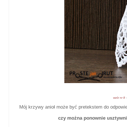
wzór nr 8
-
Mój krzywy anioł może być pretekstem do odpowie
czy można ponownie usztywnić