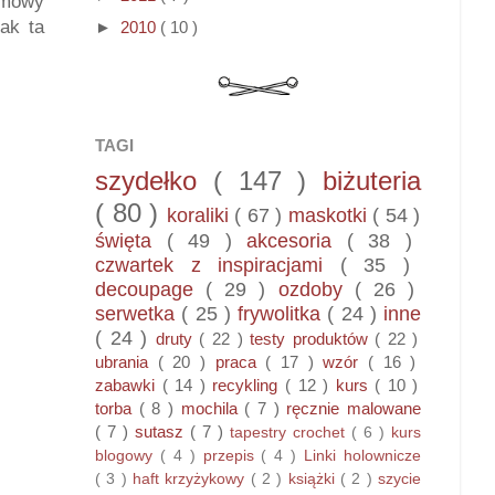
ramowy
ak ta
►
2010
( 10 )
TAGI
szydełko
( 147 )
biżuteria
( 80 )
koraliki
( 67 )
maskotki
( 54 )
święta
( 49 )
akcesoria
( 38 )
czwartek z inspiracjami
( 35 )
decoupage
( 29 )
ozdoby
( 26 )
serwetka
( 25 )
frywolitka
( 24 )
inne
( 24 )
druty
( 22 )
testy produktów
( 22 )
ubrania
( 20 )
praca
( 17 )
wzór
( 16 )
zabawki
( 14 )
recykling
( 12 )
kurs
( 10 )
torba
( 8 )
mochila
( 7 )
ręcznie malowane
( 7 )
sutasz
( 7 )
tapestry crochet
( 6 )
kurs
blogowy
( 4 )
przepis
( 4 )
Linki holownicze
( 3 )
haft krzyżykowy
( 2 )
książki
( 2 )
szycie