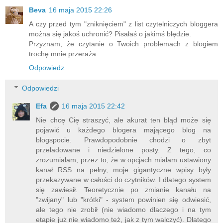
Beva
16 maja 2015 22:26
A czy przed tym "zniknięciem" z list czytelniczych bloggera
można się jakoś uchronić? Pisałaś o jakimś błędzie.
Przyznam, że czytanie o Twoich problemach z blogiem
trochę mnie przeraża.
Odpowiedz
Odpowiedzi
Efa
16 maja 2015 22:42
Nie chcę Cię straszyć, ale akurat ten błąd może się
pojawić u każdego blogera mającego blog na
blogspocie. Prawdopodobnie chodzi o zbyt
przeładowane i niedzielone posty. Z tego, co
zrozumiałam, przez to, że w opcjach miałam ustawiony
kanał RSS na pełny, moje gigantyczne wpisy były
przekazywane w całości do czytników. I dlatego system
się zawiesił. Teoretycznie po zmianie kanału na
"zwijany" lub "krótki" - system powinien się odwiesić,
ale tego nie zrobił (nie wiadomo dlaczego i na tym
etapie już nie wiadomo też, jak z tym walczyć). Dlatego