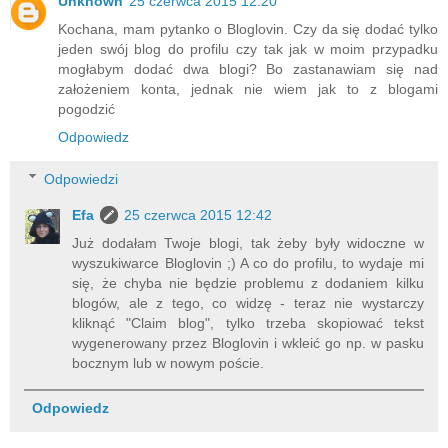
Unknown
25 czerwca 2015 12:20
Kochana, mam pytanko o Bloglovin. Czy da się dodać tylko
jeden swój blog do profilu czy tak jak w moim przypadku
mogłabym dodać dwa blogi? Bo zastanawiam się nad
założeniem konta, jednak nie wiem jak to z blogami
pogodzić
Odpowiedz
Odpowiedzi
Efa
25 czerwca 2015 12:42
Już dodałam Twoje blogi, tak żeby były widoczne w
wyszukiwarce Bloglovin ;) A co do profilu, to wydaje mi
się, że chyba nie będzie problemu z dodaniem kilku
blogów, ale z tego, co widzę - teraz nie wystarczy
kliknąć "Claim blog", tylko trzeba skopiować tekst
wygenerowany przez Bloglovin i wkleić go np. w pasku
bocznym lub w nowym poście.
Odpowiedz