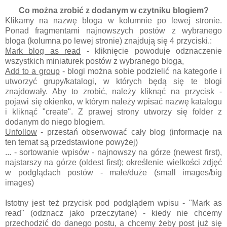
Co można zrobić z dodanym w czytniku blogiem?
Klikamy na nazwę bloga w kolumnie po lewej stronie.
Ponad fragmentami najnowszych postów z wybranego
bloga (kolumna po lewej stronie) znajdują się 4 przyciski.:
Mark blog as read
- kliknięcie powoduje odznaczenie
wszystkich miniaturek postów z wybranego bloga,
Add to a group
- blogi można sobie podzielić na kategorie i
utworzyć grupy/katalogi, w których będą się te blogi
znajdowały. Aby to zrobić, należy kliknąć na przycisk -
pojawi się okienko, w którym należy wpisać nazwę katalogu
i kliknąć "create". Z prawej strony utworzy się folder z
dodanym do niego blogiem.
Unfollow
- przestań obserwować cały blog (informacje na
ten temat są przedstawione powyżej)
... - sortowanie wpisów - najnowszy na górze (newest first),
najstarszy na górze (oldest first); określenie wielkości zdjęć
w podglądach postów - małe/duże (small images/big
images)
Istotny jest też przycisk pod podglądem wpisu - "Mark as
read" (odznacz jako przeczytane) - kiedy nie chcemy
przechodzić do danego postu, a chcemy żeby post już się