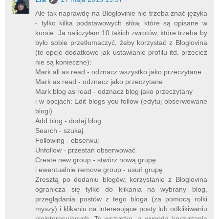
Ale tak naprawdę na Bloglovinie nie trzeba znać języka
- tylko kilka podstawowych słów, które są opisane w
kursie. Ja naliczyłam 10 takich zwrotów, które trzeba by
było sobie przetłumaczyć, żeby korzystać z Bloglovina
(te opcje dodatkowe jak ustawianie profilu itd. przecież
nie są konieczne):
Mark all as read - odznacz wszystko jako przeczytane
Mark as read - odznacz jako przeczytane
Mark blog as read - odznacz blog jako przeczytany
i w opcjach: Edit blogs you follow (edytuj obserwowane
blogi)
Add blog - dodaj blog
Search - szukaj
Following - obserwuj
Unfollow - przestań obserwować
Create new group - stwórz nową grupę
i ewentualnie remove group - usuń grupę
Zresztą po dodaniu blogów, korzystanie z Bloglovina
ogranicza się tylko do klikania na wybrany blog,
przeglądania postów z tego bloga (za pomocą rolki
myszy) i klikaniu na interesujące posty lub odklikiwaniu
nieinteresujących. To wszystko, a wygoda korzystania