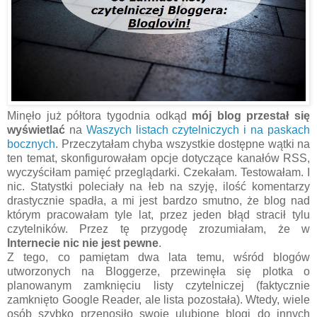
Minęło już półtora tygodnia odkąd
mój blog przestał się
wyświetlać
na
Waszych listach czytelniczych i na paskach
bocznych
. Przeczytałam chyba wszystkie dostępne wątki na
ten temat, skonfigurowałam opcje dotyczące kanałów RSS,
wyczyściłam pamięć przeglądarki. Czekałam. Testowałam. I
nic. Statystki poleciały na łeb na szyję, ilość komentarzy
drastycznie spadła, a mi jest bardzo smutno, że blog nad
którym pracowałam tyle lat, przez jeden błąd stracił tylu
czytelników. Przez tę przygodę zrozumiałam, że w
Internecie nic nie jest pewne
.
Z tego, co pamiętam dwa lata temu, wśród blogów
utworzonych na Bloggerze, przewinęła się plotka o
planowanym zamknięciu listy czytelniczej (faktycznie
zamknięto Google Reader, ale lista pozostała). Wtedy, wiele
osób szybko przenosiło swoje ulubione blogi do innych