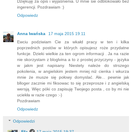
Dziękuję za opis i wyjaśnienia. U mnie sie odblokowało bez
ingerencji. Pozdrawiam :)
Odpowiedz
Anna Iwańska
17 maja 2015 19:11
Ewciu podziwiam Cie za wkałd pracy w ten i kilka
poprzednich postów w których opisujesz roże przydatne
funkcje. Dzieki wielkie za ten ogrom informacji . Ja na razie
nie skorzystam z bloglvina a to z prostej przyczyny - języka
w jakm jest napisany. Niestety należe do strszego
pokolenia, w angielskim jestem mniej niż cienka i wkurza
mnie że musze się połowy domyslać. Ale... pewnie jak
blloger zacznie mi fiksowac to się przeprosze i z angielską
wersją. Więc póki co zapisuję Twojego posta , co by mi nie
uciekła w razie czego :-)
Pozdrawiam
Odpowiedz
Odpowiedzi
Efa
17 maja 2015 19:37