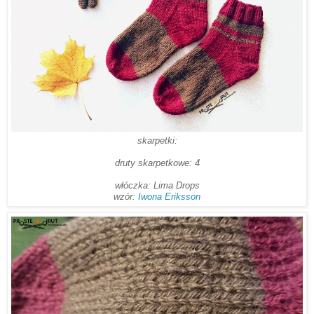
skarpetki:
druty skar
petkowe: 4
włóczka: Lima Drops
wzór:
Iwona Eriksson