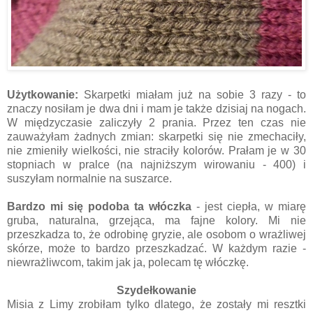
Użytkowanie:
Skarpetki miałam już na sobie 3 razy - to
znaczy nosiłam je dwa dni i mam je także dzisiaj na nogach.
W międzyczasie zaliczyły 2 prania. Przez ten czas nie
zauważyłam żadnych zmian: skarpetki się nie zmechaciły,
nie zmieniły wielkości, nie straciły kolorów. Prałam je w 30
stopniach w pralce (na najniższym wirowaniu - 400) i
suszyłam normalnie na suszarce.
Bardzo mi się podoba ta włóczka
- jest ciepła, w miarę
gruba, naturalna, grzejąca, ma fajne kolory. Mi nie
przeszkadza to, że odrobinę gryzie, ale osobom o wrażliwej
skórze, może to bardzo przeszkadzać. W każdym razie -
niewrażliwcom, takim jak ja, polecam tę włóczkę.
Szydełkowanie
Misia z Limy zrobiłam tylko dlatego, że zostały mi resztki