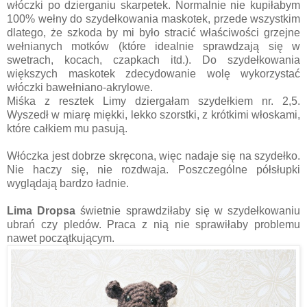
włóczki po dzierganiu skarpetek. Normalnie nie kupiłabym
100% wełny do szydełkowania maskotek, przede wszystkim
dlatego, że szkoda by mi było stracić właściwości grzejne
wełnianych motków (które idealnie sprawdzają się w
swetrach, kocach, czapkach itd.). Do szydełkowania
większych maskotek zdecydowanie wolę wykorzystać
włóczki bawełniano-akrylowe.
Miśka z resztek Limy dziergałam szydełkiem nr. 2,5.
Wyszedł w miarę miękki, lekko szorstki, z krótkimi włoskami,
które całkiem mu pasują.
Włóczka jest dobrze skręcona, więc nadaje się na szydełko.
Nie haczy się, nie rozdwaja. Poszczególne półsłupki
wyglądają bardzo ładnie.
Lima Dropsa
świetnie sprawdziłaby się w szydełkowaniu
ubrań czy pledów. Praca z nią nie sprawiłaby problemu
nawet początkującym.