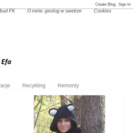
bud FK
O mnie: geolog w swetrze
Cookies
racje
Recykling
Remonty