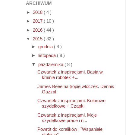
ARCHIWUM
►
2018
( 4 )
►
2017
( 10 )
►
2016
( 44 )
▼
2015
( 82 )
►
grudnia
( 4 )
►
listopada
( 8 )
▼
października
( 8 )
Czwartek z inspiracjami. Basia w
krainie robótek +...
James Beee na tropie włóczek. Dennis
Gazzal
Czwartek z inspiracjami. Kolorowe
szydełkowe + Czapki
Czwartek z inspiracjami. Moje
szydełkowe prace i n...
Powrót do koralików i "Wspaniałe
stulecie"