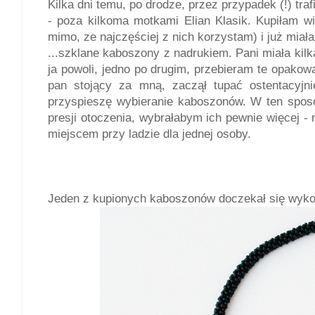
Kilka dni temu, po drodze, przez przypadek (!) tr
- poza kilkoma motkami Elian Klasik. Kupiłam wi
mimo, ze najczęściej z nich korzystam) i już miał
...szklane kaboszony z nadrukiem. Pani miała kil
ja powoli, jedno po drugim, przebieram te opako
pan stojący za mną, zaczął tupać ostentacyjni
przyspieszę wybieranie kaboszonów. W ten sposób
presji otoczenia, wybrałabym ich pewnie więcej - 
miejscem przy ladzie dla jednej osoby.
Jeden z kupionych kaboszonów doczekał się wykor