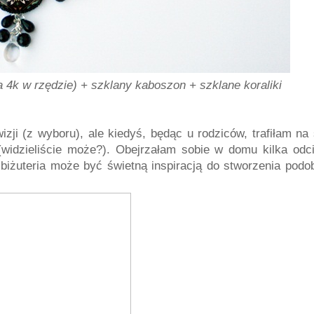
a 4k w rzędzie) + szklany kaboszon + szklane koraliki
izji (z wyboru), ale kiedyś, będąc u rodziców, trafiłam na 
 (widzieliście może?). Obejrzałam sobie w domu kilka odc
 Ta biżuteria może być świetną inspiracją do stworzenia pod