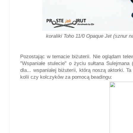
koraliki Toho 11/0 Opaque Jet (sznur n
Pozostając w temacie biżuterii. Nie oglądam telew
"Wspaniałe stulecie" o życiu sułtana Sulejmana
dla... wspaniałej biżuterii, którą noszą aktorki.
kolii czy kolczyków za pomocą beadingu: