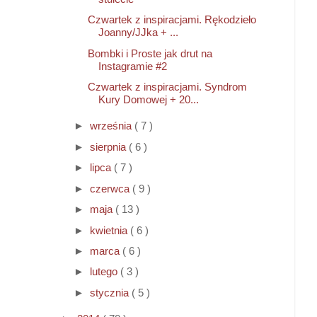
Czwartek z inspiracjami. Rękodzieło
Joanny/JJka + ...
Bombki i Proste jak drut na
Instagramie #2
Czwartek z inspiracjami. Syndrom
Kury Domowej + 20...
►
września
( 7 )
►
sierpnia
( 6 )
►
lipca
( 7 )
►
czerwca
( 9 )
►
maja
( 13 )
►
kwietnia
( 6 )
►
marca
( 6 )
►
lutego
( 3 )
►
stycznia
( 5 )