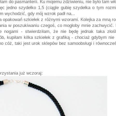
afiłam do pasmanterii. Ku mojemu zdziwieniu, nie było tam w
ęc jedno szydełko 1,5 (ciągle gubię szydełka o tym rozmi
am wychodzić, gdy mój wzrok padł na...
ka opakowań szkiełek z różnymi wzorami. Kolejka za mną ro
wania w poszukiwaniu czegoś, co mogłoby mnie zachwycić. 
e nogami - stwierdziłam, że nie będę jednak taka złośl
, kupiłam kilka szkiełek z grafiką - chociaż gdybym nie 
no cóż, taki jest urok sklepów bez samoobsługi i równocze
zystania już wczoraj: