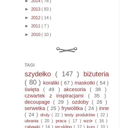
►
2014
( 78 )
►
2013
( 83 )
►
2012
( 14 )
►
2011
( 7 )
►
2010
( 10 )
TAGI
szydełko
( 147 )
biżuteria
( 80 )
koraliki
( 67 )
maskotki
( 54 )
święta
( 49 )
akcesoria
( 38 )
czwartek z inspiracjami
( 35 )
decoupage
( 29 )
ozdoby
( 26 )
serwetka
( 25 )
frywolitka
( 24 )
inne
( 24 )
druty
( 22 )
testy produktów
( 22 )
ubrania
( 20 )
praca
( 17 )
wzór
( 16 )
zabawki
( 14 )
recykling
( 12 )
kurs
( 10 )