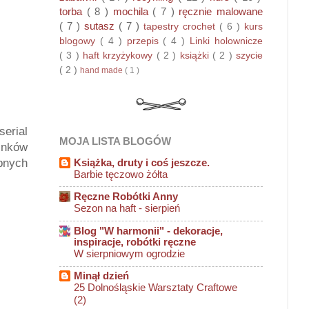
torba
( 8 )
mochila
( 7 )
ręcznie malowane
( 7 )
sutasz
( 7 )
tapestry crochet
( 6 )
kurs
blogowy
( 4 )
przepis
( 4 )
Linki holownicze
( 3 )
haft krzyżykowy
( 2 )
książki
( 2 )
szycie
( 2 )
hand made
( 1 )
serial
MOJA LISTA BLOGÓW
inków
Książka, druty i coś jeszcze.
obnych
Barbie tęczowo żółta
Ręczne Robótki Anny
Sezon na haft - sierpień
Blog "W harmonii" - dekoracje,
inspiracje, robótki ręczne
W sierpniowym ogrodzie
Minął dzień
25 Dolnośląskie Warsztaty Craftowe
(2)