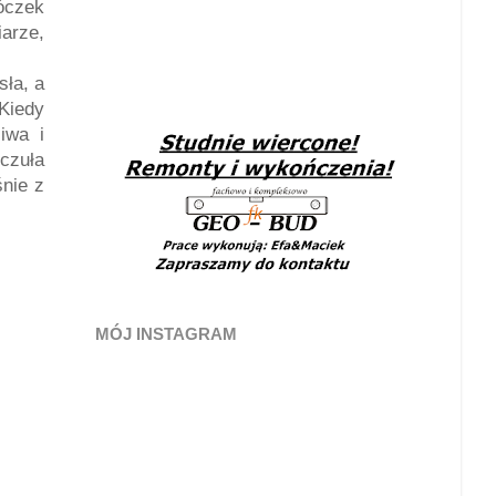
łóczek
arze,
sła, a
Kiedy
iwa i
czuła
śnie z
MÓJ INSTAGRAM