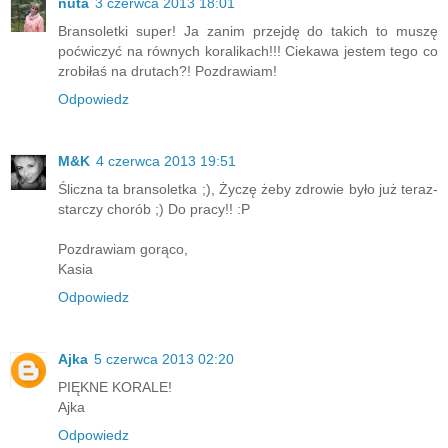
nuta
3 czerwca 2013 18:01
Bransoletki super! Ja zanim przejdę do takich to muszę
poćwiczyć na równych koralikach!!! Ciekawa jestem tego co
zrobiłaś na drutach?! Pozdrawiam!
Odpowiedz
M&K
4 czerwca 2013 19:51
Śliczna ta bransoletka ;), Życzę żeby zdrowie było już teraz-
starczy chorób ;) Do pracy!! :P
Pozdrawiam gorąco,
Kasia
Odpowiedz
Ajka
5 czerwca 2013 02:20
PIĘKNE KORALE!
Ajka
Odpowiedz