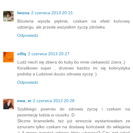
Iwona
2 czerwca 2013 20:15
Biżuteria wyszła pięknie, czekam na efekt końcowy
udziergu, ale przede wszystkim życzę zdrówka.
Odpowiedz
olllq
2 czerwca 2013 20:27
Ludź niech się zbiera do kuby bo mnie ciekawość zżera ;)
Koralikowo super , drutowo bardzo mi się kolorystyka
podoba a Ludziowi duużo zdrowia zyczę :)
Odpowiedz
ewa_m
2 czerwca 2013 20:28
Szybkiego powrotu do zdrowia życzę i czekam na
pezentację ludzia w ciuszku :D
Śliczne bransoletki, też już wreszcie wystartowałam ze
sznurami tylko czekam na dostawę końcówek do wklejania
:) A mogę zapytać jakiego kleju używasz? Czy jest jakaś