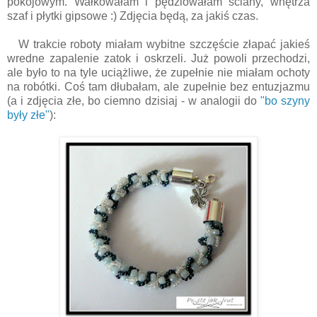
pokojowym. Wałkowałam i pędzlowałam ściany, wnętrza
szaf i płytki gipsowe :) Zdjęcia będą, za jakiś czas.
W trakcie roboty miałam wybitne szczęście złapać jakieś
wredne zapalenie zatok i oskrzeli. Już powoli przechodzi,
ale było to na tyle uciążliwe, że zupełnie nie miałam ochoty
na robótki. Coś tam dłubałam, ale zupełnie bez entuzjazmu
(a i zdjęcia złe, bo ciemno dzisiaj - w analogii do
"bo szyny
były złe"
):