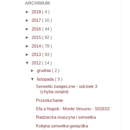
ARCHIWUM
►
2018
( 4 )
►
2017
( 10 )
►
2016
( 44 )
►
2015
( 82 )
►
2014
( 78 )
►
2013
( 83 )
▼
2012
( 14 )
►
grudnia
( 2 )
▼
listopada
( 9 )
Serwetki świąteczne - odcinek 3
(chyba ostatni)
Przesłuchanie
Efa a Napoli - Monte Vesuvio - S01E02
Radziecka maszyna i serwetka
Kolejna serwetka-gwiazdka