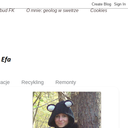
bud FK
O mnie: geolog w swetrze
Cookies
racje
Recykling
Remonty