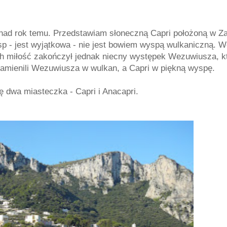
ponad rok temu. Przedstawiam słoneczną Capri położoną w Z
p - jest wyjątkowa - nie jest bowiem wyspą wulkaniczną. W
h miłość zakończył jednak niecny występek Wezuwiusza, k
zamienili Wezuwiusza w wulkan, a Capri w piękną wyspę.
ę dwa miasteczka - Capri i Anacapri.