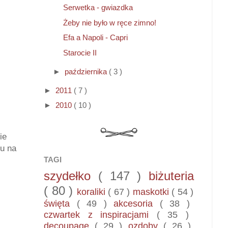
Serwetka - gwiazdka
Żeby nie było w ręce zimno!
Efa a Napoli - Capri
Starocie II
►
października
( 3 )
►
2011
( 7 )
►
2010
( 10 )
ie
du na
TAGI
szydełko
( 147 )
biżuteria
( 80 )
koraliki
( 67 )
maskotki
( 54 )
święta
( 49 )
akcesoria
( 38 )
czwartek z inspiracjami
( 35 )
decoupage
( 29 )
ozdoby
( 26 )