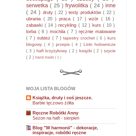
serwetka
( 25 )
frywolitka
( 24 )
inne
( 24 )
druty
( 22 )
testy produktów
( 22 )
ubrania
( 20 )
praca
( 17 )
wzór
( 16 )
zabawki
( 14 )
recykling
( 12 )
kurs
( 10 )
torba
( 8 )
mochila
( 7 )
ręcznie malowane
( 7 )
sutasz
( 7 )
tapestry crochet
( 6 )
kurs
blogowy
( 4 )
przepis
( 4 )
Linki holownicze
( 3 )
haft krzyżykowy
( 2 )
książki
( 2 )
szycie
( 2 )
hand made
( 1 )
MOJA LISTA BLOGÓW
Książka, druty i coś jeszcze.
Barbie tęczowo żółta
Ręczne Robótki Anny
Sezon na haft - sierpień
Blog "W harmonii" - dekoracje,
inspiracje, robótki ręczne