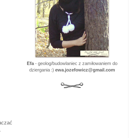
Efa
- geolog/budowlaniec z zamiłowaniem do
dziergania :)
ewa.jozefowicz@gmail.com
aczać
.