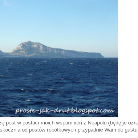
zę post w postaci moich wspomnień z Neapolu (będę je ozn
 odskocznia od postów robótkowych przypadnie Wam do gustu