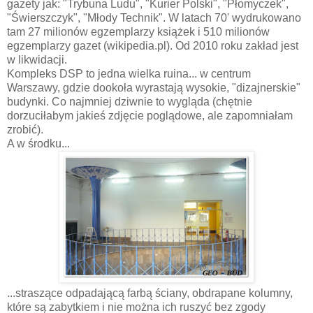
gazety jak: "Trybuna Ludu", "Kurier Polski", "Płomyczek",
"Świerszczyk", "Młody Technik". W latach 70' wydrukowano
tam 27 milionów egzemplarzy książek i 510 milionów
egzemplarzy gazet (wikipedia.pl). Od 2010 roku zakład jest
w likwidacji.
Kompleks DSP to jedna wielka ruina... w centrum
Warszawy, gdzie dookoła wyrastają wysokie, "dizajnerskie"
budynki. Co najmniej dziwnie to wygląda (chętnie
dorzuciłabym jakieś zdjęcie poglądowe, ale zapomniałam
zrobić).
A w środku...
...straszące odpadającą farbą ściany, obdrapane kolumny,
które są zabytkiem i nie można ich ruszyć bez zgody