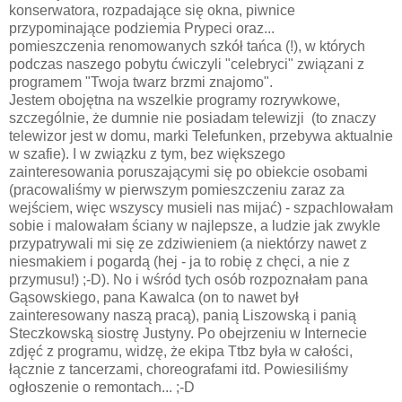
konserwatora, rozpadające się okna, piwnice
przypominające podziemia Prypeci oraz...
pomieszczenia renomowanych szkół tańca (!), w których
podczas naszego pobytu ćwiczyli "celebryci" związani z
programem "Twoja twarz brzmi znajomo".
Jestem obojętna na wszelkie programy rozrywkowe,
szczególnie, że dumnie nie posiadam telewizji (to znaczy
telewizor jest w domu, marki Telefunken, przebywa aktualnie
w szafie). I w związku z tym, bez większego
zainteresowania poruszającymi się po obiekcie osobami
(pracowaliśmy w pierwszym pomieszczeniu zaraz za
wejściem, więc wszyscy musieli nas mijać) - szpachlowałam
sobie i malowałam ściany w najlepsze, a ludzie jak zwykle
przypatrywali mi się ze zdziwieniem (a niektórzy nawet z
niesmakiem i pogardą (hej - ja to robię z chęci, a nie z
przymusu!) ;-D). No i wśród tych osób rozpoznałam pana
Gąsowskiego, pana Kawalca (on to nawet był
zainteresowany naszą pracą), panią Liszowską i panią
Steczkowską siostrę Justyny. Po obejrzeniu w Internecie
zdjęć z programu, widzę, że ekipa Ttbz była w całości,
łącznie z tancerzami, choreografami itd. Powiesiliśmy
ogłoszenie o remontach... ;-D