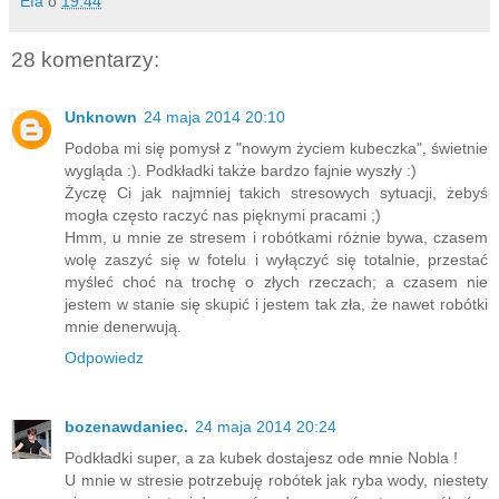
Efa
o
19:44
28 komentarzy:
Unknown
24 maja 2014 20:10
Podoba mi się pomysł z "nowym życiem kubeczka", świetnie
wygląda :). Podkładki także bardzo fajnie wyszły :)
Życzę Ci jak najmniej takich stresowych sytuacji, żebyś
mogła często raczyć nas pięknymi pracami ;)
Hmm, u mnie ze stresem i robótkami różnie bywa, czasem
wolę zaszyć się w fotelu i wyłączyć się totalnie, przestać
myśleć choć na trochę o złych rzeczach; a czasem nie
jestem w stanie się skupić i jestem tak zła, że nawet robótki
mnie denerwują.
Odpowiedz
bozenawdaniec.
24 maja 2014 20:24
Podkładki super, a za kubek dostajesz ode mnie Nobla !
U mnie w stresie potrzebuję robótek jak ryba wody, niestety