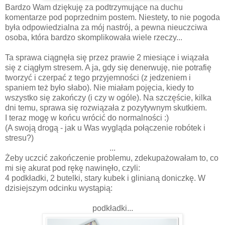
Bardzo Wam dziękuję za podtrzymujące na duchu
komentarze pod poprzednim postem. Niestety, to nie pogoda
była odpowiedzialna za mój nastrój, a pewna nieuczciwa
osoba, która bardzo skomplikowała wiele rzeczy...
Ta sprawa ciągnęła się przez prawie 2 miesiące i wiązała
się z ciągłym stresem. A ja, gdy się denerwuję, nie potrafię
tworzyć i czerpać z tego przyjemności (z jedzeniem i
spaniem też było słabo). Nie miałam pojęcia, kiedy to
wszystko się zakończy (i czy w ogóle). Na szczęście, kilka
dni temu, sprawa się rozwiązała z pozytywnym skutkiem.
I teraz mogę w końcu wrócić do normalności :)
(A swoją drogą - jak u Was wygląda połączenie robótek i
stresu?)
...
Żeby uczcić zakończenie problemu, zdekupażowałam to, co
mi się akurat pod rękę nawinęło, czyli:
4 podkładki, 2 butelki, stary kubek i glinianą doniczkę. W
dzisiejszym odcinku wystąpią:
podkładki...