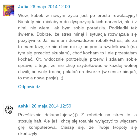
Julia
26 maja 2014 12:00
Wow, kubek w nowym życiu jest po prostu rewelacyjny!
Niestety nie miałabym do dyspozycji takich narzędzi, ale i z
nimi, nie wiem, jak bym sobie poradziła. Podkładki też
świetne. Dobrze, że stres minął i sytuacja rozwiązała się
pozytywnie. Ja nie mam doświadczeń robótki+stres, ale za
to mam fazy, że nie chce mi się po prostu szydełkować (na
tym się przecież skupiam), choć kocham to i nie przestałam
kochać. Ot, widocznie potrzebuję przerw i zdałam sobie
sprawę z tego, że nie chcę szydełkować w każdej wolnej
chwili, bo wolę trochę polatać na dworze (w sensie biegać,
to moja nowa pasja). ;)
Odpowiedz
ashki
26 maja 2014 12:59
Prześlicznie dekupażujesz:))) Z robótek na stres to ja
stosuję haft. Ale jeśli chcę się totalnie wyłączyć to włączam
grę komputerową. Cieszę się, że Twoje kłopoty się
skończyły.