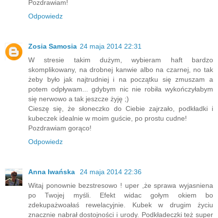
Pozdrawiam!
Odpowiedz
Zosia Samosia
24 maja 2014 22:31
W stresie takim dużym, wybieram haft bardzo
skomplikowany, na drobnej kanwie albo na czarnej, no tak
żeby było jak najtrudniej i na początku się zmuszam a
potem odpływam... gdybym nic nie robiła wykończyłabym
się nerwowo a tak jeszcze żyję ;)
Cieszę się, że słoneczko do Ciebie zajrzało, podkładki i
kubeczek idealnie w moim guście, po prostu cudne!
Pozdrawiam gorąco!
Odpowiedz
Anna Iwańska
24 maja 2014 22:36
Witaj ponownie bezstresowo ! uper ,że sprawa wyjasniena
po Twojej myśli. Efekt widac gołym okiem bo
zdekupażwoałaś rewelacyjnie. Kubek w drugim życiu
znacznie nabrał dostojności i urody. Podkładeczki też super