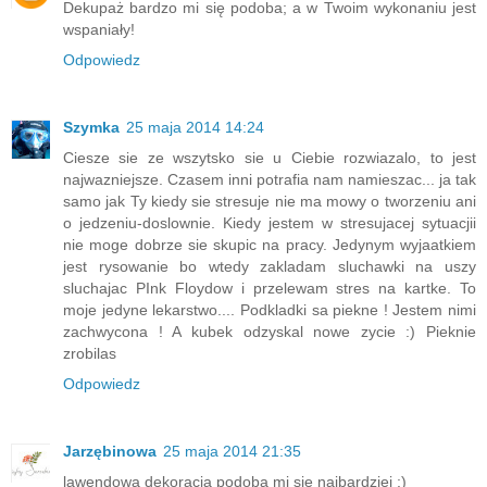
Dekupaż bardzo mi się podoba; a w Twoim wykonaniu jest
wspaniały!
Odpowiedz
Szymka
25 maja 2014 14:24
Ciesze sie ze wszytsko sie u Ciebie rozwiazalo, to jest
najwazniejsze. Czasem inni potrafia nam namieszac... ja tak
samo jak Ty kiedy sie stresuje nie ma mowy o tworzeniu ani
o jedzeniu-doslownie. Kiedy jestem w stresujacej sytuacjii
nie moge dobrze sie skupic na pracy. Jedynym wyjaatkiem
jest rysowanie bo wtedy zakladam sluchawki na uszy
sluchajac PInk Floydow i przelewam stres na kartke. To
moje jedyne lekarstwo.... Podkladki sa piekne ! Jestem nimi
zachwycona ! A kubek odzyskal nowe zycie :) Pieknie
zrobilas
Odpowiedz
Jarzębinowa
25 maja 2014 21:35
lawendowa dekoracja podoba mi się najbardziej :)