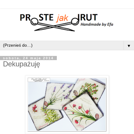
▼
sobota, 24 maja 2014
Dekupażuję