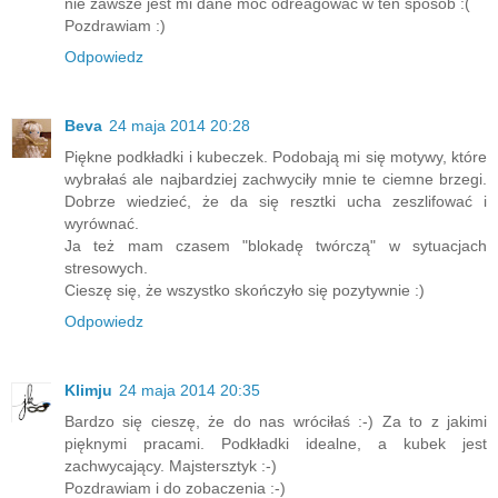
nie zawsze jest mi dane móc odreagować w ten sposób :(
Pozdrawiam :)
Odpowiedz
Beva
24 maja 2014 20:28
Piękne podkładki i kubeczek. Podobają mi się motywy, które
wybrałaś ale najbardziej zachwyciły mnie te ciemne brzegi.
Dobrze wiedzieć, że da się resztki ucha zeszlifować i
wyrównać.
Ja też mam czasem "blokadę twórczą" w sytuacjach
stresowych.
Cieszę się, że wszystko skończyło się pozytywnie :)
Odpowiedz
Klimju
24 maja 2014 20:35
Bardzo się cieszę, że do nas wróciłaś :-) Za to z jakimi
pięknymi pracami. Podkładki idealne, a kubek jest
zachwycający. Majstersztyk :-)
Pozdrawiam i do zobaczenia :-)