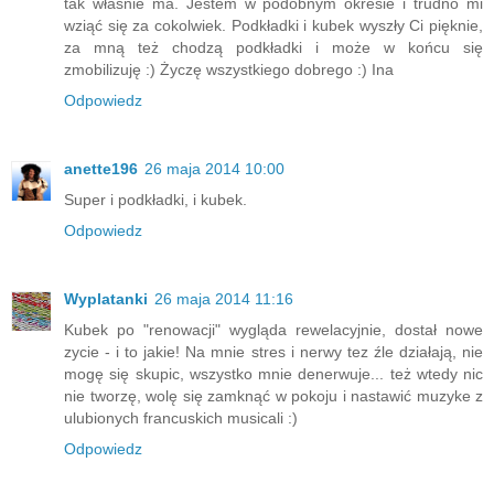
tak właśnie ma. Jestem w podobnym okresie i trudno mi
wziąć się za cokolwiek. Podkładki i kubek wyszły Ci pięknie,
za mną też chodzą podkładki i może w końcu się
zmobilizuję :) Życzę wszystkiego dobrego :) Ina
Odpowiedz
anette196
26 maja 2014 10:00
Super i podkładki, i kubek.
Odpowiedz
Wyplatanki
26 maja 2014 11:16
Kubek po "renowacji" wygląda rewelacyjnie, dostał nowe
zycie - i to jakie! Na mnie stres i nerwy tez źle działają, nie
mogę się skupic, wszystko mnie denerwuje... też wtedy nic
nie tworzę, wolę się zamknąć w pokoju i nastawić muzyke z
ulubionych francuskich musicali :)
Odpowiedz