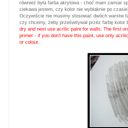
również była farba akrylowa - choć mam zamiar sp
ciekawa jestem, czy kolor nie wyblaknie po czasie
Oczywiście nie musimy stosować dwóch warstw fa
czy chcemy, żeby prześwitywał przez farbę kolor bu
dry and next use acrilic paint for walls. The first o
primer - if you don't have this paint, use only acril
or colour.