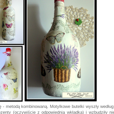
bę - metodą kombinowaną. Motylkowe butelki wyszły według
prezenty (oczywiście z odpowiednią wkładką) i wzbudziły n