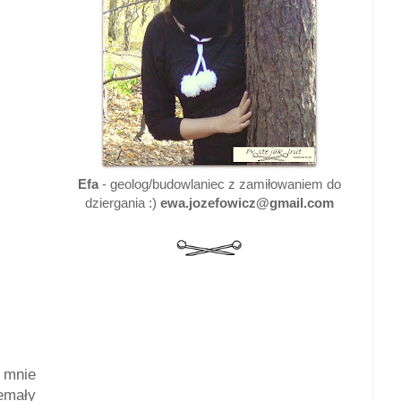
Efa
- geolog/budowlaniec z zamiłowaniem do
dziergania :)
ewa.jozefowicz@gmail.com
 mnie
iemały