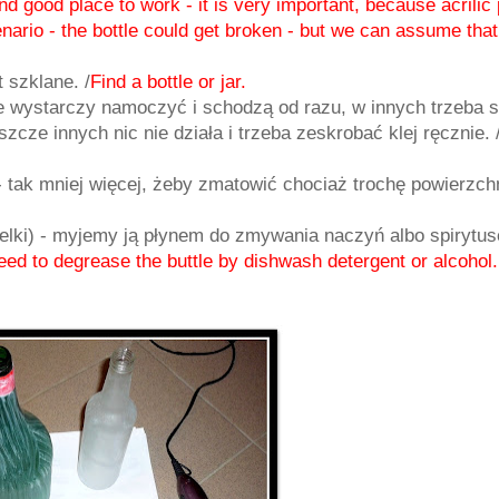
ind good place to work - it is very important, because acrilic 
ario - the bottle could get broken - but we can assume that 
 szklane. /
Find a bottle or jar.
re wystarczy namoczyć i schodzą od razu, w innych trzeba s
cze innych nic nie działa i trzeba zeskrobać klej ręcznie. 
 tak mniej więcej, żeby zmatowić chociaż trochę powierzch
utelki) - myjemy ją płynem do zmywania naczyń albo spirytu
eed to degrease the buttle by dishwash detergent or alcohol.