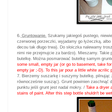
6.
Gruntowanie.
Szukamy jakiegoś pustego, niewiel
czerwonej porzeczki, wyjadamy go łyżeczką, albo r
decou tak długo trwa). Do słoiczka nalewamy troszkę
nimi nie przejmujcie za bardzo). Mieszamy. Takie
butelkę. Można posmarować butelkę samym grunte
some small, empty jar (or go to basement, take for 
empty jar ;-D). To this jar pour a little white acrilic
7. Bierzemy suszarkę i suszymy butelkę, pilnując
równocześnie susząc). Grunt powinien zaschnąć do
punktu jeśli grunt jest nadal mokry. /
Take a dryer a
stains of paint. After this step bottle shuldn't be wet