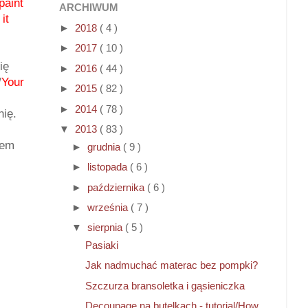
paint
ARCHIWUM
it
►
2018
( 4 )
►
2017
( 10 )
ię
►
2016
( 44 )
/
Your
►
2015
( 82 )
►
2014
( 78 )
nię.
▼
2013
( 83 )
sem
►
grudnia
( 9 )
►
listopada
( 6 )
►
października
( 6 )
►
września
( 7 )
▼
sierpnia
( 5 )
Pasiaki
Jak nadmuchać materac bez pompki?
Szczurza bransoletka i gąsieniczka
Decoupage na butelkach - tutorial/How