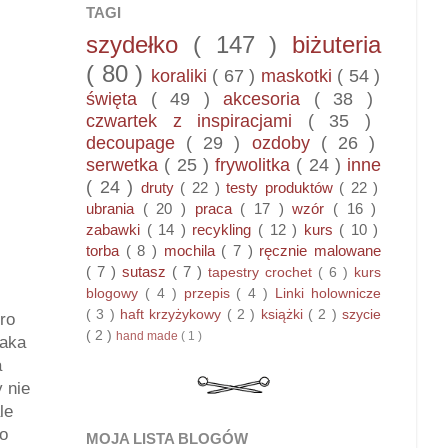
TAGI
szydełko
( 147 )
biżuteria
( 80 )
koraliki
( 67 )
maskotki
( 54 )
święta
( 49 )
akcesoria
( 38 )
czwartek z inspiracjami
( 35 )
decoupage
( 29 )
ozdoby
( 26 )
serwetka
( 25 )
frywolitka
( 24 )
inne
( 24 )
druty
( 22 )
testy produktów
( 22 )
ubrania
( 20 )
praca
( 17 )
wzór
( 16 )
zabawki
( 14 )
recykling
( 12 )
kurs
( 10 )
torba
( 8 )
mochila
( 7 )
ręcznie malowane
( 7 )
sutasz
( 7 )
tapestry crochet
( 6 )
kurs
blogowy
( 4 )
przepis
( 4 )
Linki holownicze
( 3 )
haft krzyżykowy
( 2 )
książki
( 2 )
szycie
ro
( 2 )
hand made
( 1 )
jaka
a
 nie
le
to
MOJA LISTA BLOGÓW