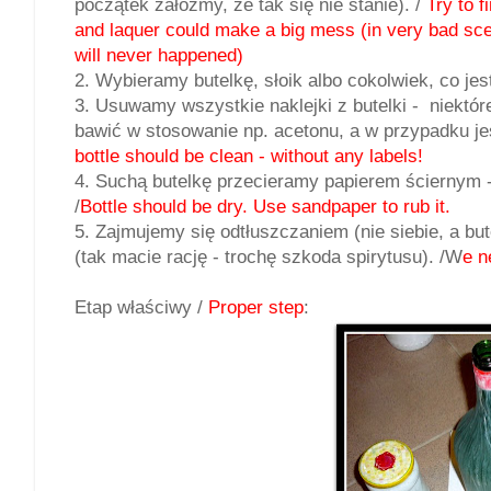
początek załóżmy, że tak się nie stanie). /
Try to f
and laquer could make a big mess (in very bad scen
will never happened)
2. Wybieramy butelkę, słoik albo cokolwiek, co jest
3. Usuwamy wszystkie naklejki z butelki - niektó
bawić w stosowanie np. acetonu, a w przypadku jesz
bottle should be clean - without any labels!
4. Suchą butelkę przecieramy papierem ściernym -
/
Bottle should be dry. Use sandpaper to rub it.
5. Zajmujemy się odtłuszczaniem (nie siebie, a b
(tak macie rację - trochę szkoda spirytusu). /W
e n
Etap właściwy /
Proper step
: