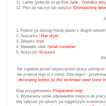
11. Lakier (poleciła mi go
Eve Jank
-
Domalux akr
12. Płyn do naczyń lub spirytus
/Dishwashing deter
N
1. Pędzel (ja stosuję Hardy płaski z długim włose
2. Suszarka /
Hair dryer
3. Żelazko /
Iron
4. Niewielki słoik /
Small container
5. Nożyczki /
Scissors
Do
Tak zupełnie przed rozpoczęciem pracy uzbrójcie 
nie zrobicie tego w 5 minut. Dlaczego? - przekona
decorating bottles by this technique need some tim
Etap przygotowania /
Preparation step
:
1. Wybieramy sobie odpowiednie miejsce do pracy 
klej spływać po rękach (w najgorszym scenariuszu