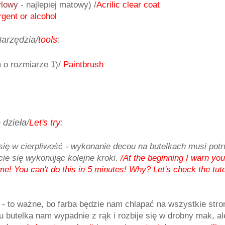
ylowy
- najlepiej matowy) /
Acrilic clear coat
gent or alcohol
arzędzia/
tools
:
m o rozmiarze 1)/
Paintbrush
 dzieła/
Let's try
:
się w cierpliwość - wykonanie decou na butelkach musi potr
cie się wykonując kolejne kroki.
/At the beginning I warn you
e! You can't do this in 5 minutes! Why? Let's check the tuto
- to ważne, bo farba będzie nam chlapać na wszystkie stro
 butelka nam wypadnie z rąk i rozbije się w drobny mak, al