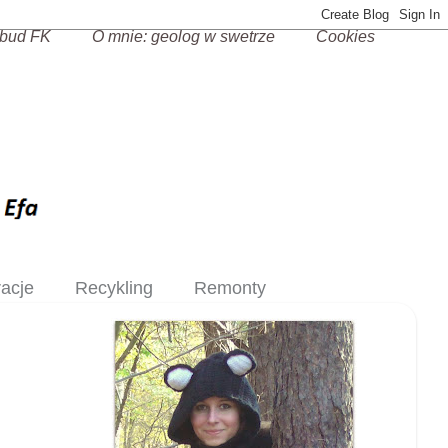
bud FK
O mnie: geolog w swetrze
Cookies
racje
Recykling
Remonty