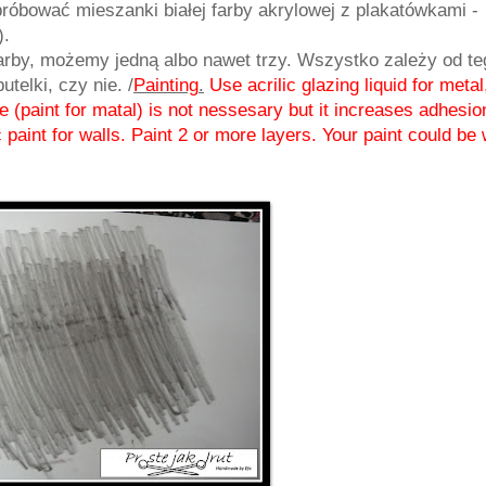
róbować mieszanki białej farby akrylowej z plakatówkami -
).
rby, możemy jedną albo nawet trzy. Wszystko zależy od te
telki, czy nie. /
Painting
.
Use
acrilic glazing liquid for metal,
ne (paint for matal) is not nessesary but it increases adhesio
ic paint for walls. Paint 2 or more layers. Your paint could be 