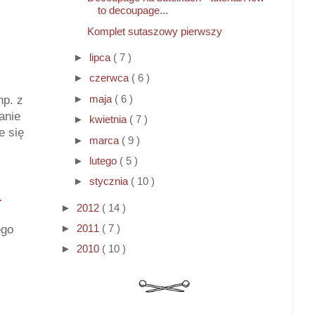
to decoupage...
Komplet sutaszowy pierwszy
►
lipca
( 7 )
►
czerwca
( 6 )
►
maja
( 6 )
np. z
anie
►
kwietnia
( 7 )
e się
►
marca
( 9 )
►
lutego
( 5 )
►
stycznia
( 10 )
t.
►
2012
( 14 )
►
2011
( 7 )
ego
►
2010
( 10 )