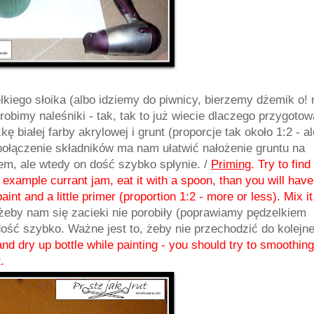
kiego słoika (albo idziemy do piwnicy, bierzemy dżemik o! 
obimy naleśniki - tak, tak to już wiecie dlaczego przygotow
 białej farby akrylowej i grunt (proporcje tak około 1:2 - al
 połączenie składników ma nam ułatwić nałożenie gruntu na
m, ale wtedy on dość szybko spłynie. /
Priming
. Try to find
example currant jam, eat it with a spoon, than you will have
 paint and a little primer (proportion 1:2 - more or less). Mix i
 żeby nam się zacieki nie porobiły (poprawiamy pędzelkiem
ść szybko. Ważne jest to, żeby nie przechodzić do kolejn
nd dry up bottle while painting - you should try to smoothing
.