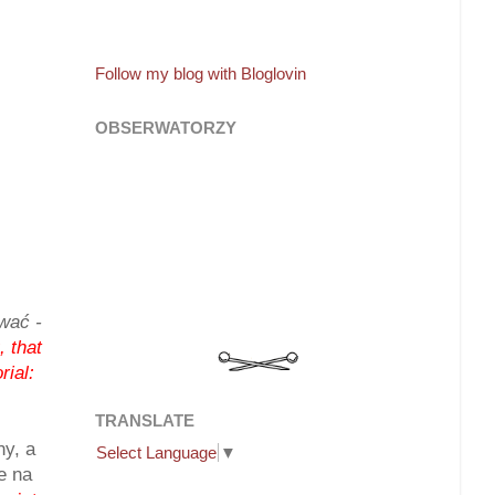
Follow my blog with Bloglovin
OBSERWATORZY
wać -
, that
rial:
TRANSLATE
ny, a
Select Language
▼
e na