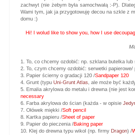
zachwyt (nie żebym była samochwałą :-P). Dlateg
Wami tym, jak ja przygotowuję decou na szkle z m
domu :)
Hi! I wolud like to show you, how I use decoupa
Ma
1. To, co chcemy ozdobić: np. szklana butelka lub 
2. To, czym chcemy ozdobić: serwetki papierowe/
3. Papier ścierny o gradacji 120 /
Sandpaper 120
4. Grunt (typu
Uni-Grunt Atlas
, ale może być każdy
5. Emalia akrylowa do metalu i drewna (nie jest ko
necessary
6. Farba akrylowa do ścian (każda - w opisie
Jedy
7. Ołówek miękki /
Soft pencil
8. Kartka papieru /
Sheet of paper
9. Papier do pieczenia /
Baking paper
10. Klej do drewna typu wikol (np. firmy
Dragon
) /
W