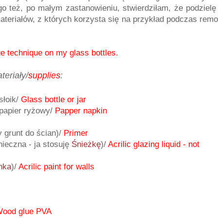
o też, po małym zastanowieniu, stwierdziłam, że podzielę
ateriałów, z których korzysta się na przykład podczas rem
ge technique on my glass bottles.
teriały/
supplies
:
słoik/
Glass bottle or jar
 papier ryżowy/
Papper napkin
 grunt do ścian)/
Primer
nieczna - ja stosuję
Śnieżkę
)/
Acrilic glazing liquid - not
nka
)/
Acrilic paint for walls
ood glue PVA