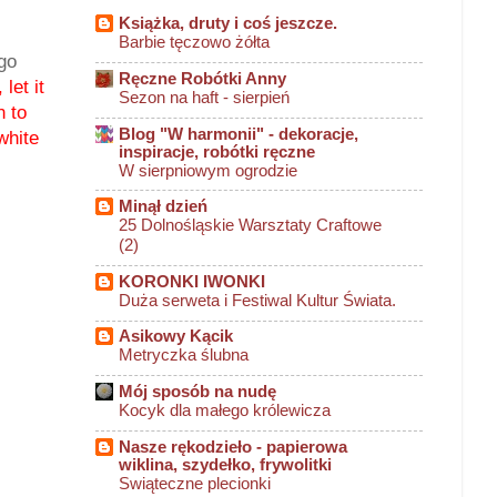
Książka, druty i coś jeszcze.
Barbie tęczowo żółta
go
Ręczne Robótki Anny
 let it
Sezon na haft - sierpień
n to
Blog "W harmonii" - dekoracje,
white
inspiracje, robótki ręczne
W sierpniowym ogrodzie
Minął dzień
25 Dolnośląskie Warsztaty Craftowe
(2)
KORONKI IWONKI
Duża serweta i Festiwal Kultur Świata.
Asikowy Kącik
Metryczka ślubna
Mój sposób na nudę
Kocyk dla małego królewicza
Nasze rękodzieło - papierowa
wiklina, szydełko, frywolitki
Swiąteczne plecionki