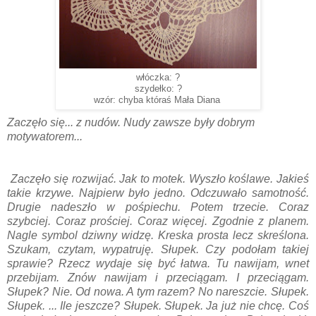
włóczka: ?
szydełko: ?
wzór: chyba któraś Mała Diana
Zaczęło się... z nudów. Nudy zawsze były dobrym
motywatorem...
Zaczęło się rozwijać. Jak to motek. Wyszło koślawe. Jakieś
takie krzywe. Najpierw było jedno. Odczuwało samotność.
Drugie nadeszło w pośpiechu. Potem trzecie. Coraz
szybciej. Coraz prościej. Coraz więcej. Zgodnie z planem.
Nagle symbol dziwny widzę. Kreska prosta lecz skreślona.
Szukam, czytam, wypatruję. Słupek. Czy podołam takiej
sprawie? Rzecz wydaje się być łatwa. Tu nawijam, wnet
przebijam. Znów nawijam i przeciągam. I przeciągam.
Słupek? Nie. Od nowa. A tym razem? No nareszcie. Słupek.
Słupek. ... Ile jeszcze? Słupek. Słupek. Ja już nie chcę. Coś