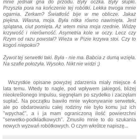
mnie jednak gna do przodu. Były oczka. Były słupki.
Przyszła pora na kończenie tej robótki. Lekka trwoga mnie
ogarnia. Zerkam? Światłość bije w me oblicze. Jakaż
piękna. Własna, moja. Była nitka równo nawinięta. Jest
splątana, ciut pomięta. Aż wtem mina moja rzednie. Widzę
krzywość i nierówność. Asymetria kole w oczy. Lecz czy
Rzym od razu powstał? Wieża w Pizie krzywa stoi. Czy to
kogoś niepokoi?
Żywot tej serwetki taki. Była - nie ma. Babcia z dumą wzięła.
Na szafie położyła. Wysoko. Nikt nie widzi ;)
Wszystkie opisane powyżej zdarzenia miały miejsce 4
lata temu. Wtedy to nagle, pod wpływem jakiegoś, bliżej
nieokreślonego impulsu, sięgnęłam po szydełko i zaczęłam
supłać. Na początku bawiło mnie wykonywanie serwetek,
ale po obdarowaniu całej rodziny nie było komu już ich
"wpychać", a i ja mam ograniczoną ilość powierzchni
"serwetko-podkładkowych". Zmusiło mnie to do szukania
nowych wyzwań robótkowych. O czym wkrótce napiszę...